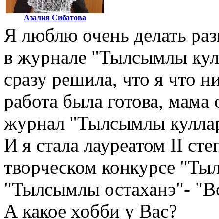
Азалия Сибатова
Я люблю очень делать раз
в журнале "Тылсымлы кулл
сразу решила, что я что н
работа была готова, мама
журнал "Тылсымлы куллар
И я стала лауреатом II ст
творческом конкурсе "Ты
"Тылсымлы остаханэ"- "В
А какое хобби у Вас?