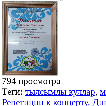
794 просмотра
Теги:
тылсымлы куллар
,
м
Репетиции к концерту.
Ди