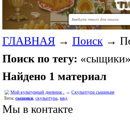
ГЛАВНАЯ
→
Поиск
→
П
Поиск по тегу:
«сыщики»,
Найдено 1 материал
Мой культурный дневник .
→
Скульптура сыщикам
Теги:
сыщики
,
скульптура
,
мвд
Мы в контакте