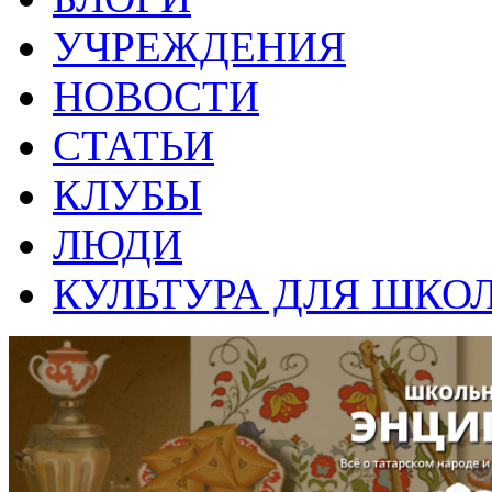
УЧРЕЖДЕНИЯ
НОВОСТИ
СТАТЬИ
КЛУБЫ
ЛЮДИ
КУЛЬТУРА ДЛЯ ШКО