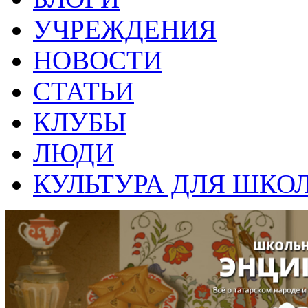
УЧРЕЖДЕНИЯ
НОВОСТИ
СТАТЬИ
КЛУБЫ
ЛЮДИ
КУЛЬТУРА ДЛЯ ШКО