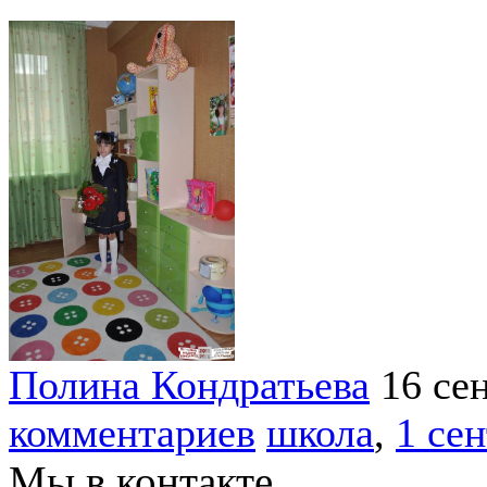
Полина Кондратьева
16 се
комментариев
школа
,
1 се
Мы в контакте