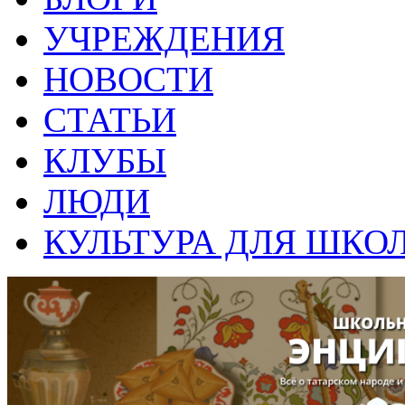
УЧРЕЖДЕНИЯ
НОВОСТИ
СТАТЬИ
КЛУБЫ
ЛЮДИ
КУЛЬТУРА ДЛЯ ШКО