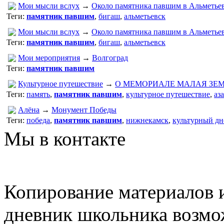
Мои мысли вслух
→
Около памятника павшим в Альметьев
Теги:
памятник павшим
,
бигаш
,
альметьевск
Мои мысли вслух
→
Около памятника павшим в Альметьев
Теги:
памятник павшим
,
бигаш
,
альметьевск
Мои мероприятия
→
Волгоград
Теги:
памятник павшим
Культурное путешествие
→
О МЕМОРИАЛЕ МАЛАЯ ЗЕ
Теги:
память
,
памятник павшим
,
культурное путешествие
,
аз
Алёна
→
Монумент Победы
Теги:
победа
,
памятник павшим
,
нижнекамск
,
культурный д
Мы в контакте
Копирование материалов и
дневник школьника возмо