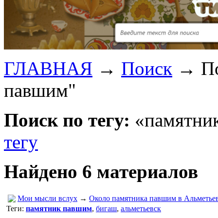
ГЛАВНАЯ
→
Поиск
→
П
павшим"
Поиск по тегу:
«памятник
тегу
Найдено 6 материалов
Мои мысли вслух
→
Около памятника павшим в Альметьев
Теги:
памятник павшим
,
бигаш
,
альметьевск