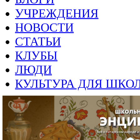
УЧРЕЖДЕНИЯ
НОВОСТИ
СТАТЬИ
КЛУБЫ
ЛЮДИ
КУЛЬТУРА ДЛЯ ШКО