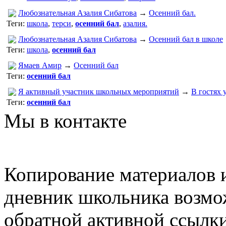
Любознательная Азалия Сибатова
→
Осенний бал.
Теги:
школа
,
терси
,
осенний бал
,
азалия.
Любознательная Азалия Сибатова
→
Осенний бал в школе
Теги:
школа
,
осенний бал
Ямаев Амир
→
Осенний бал
Теги:
осенний бал
Я активный участник школьных мероприятий
→
В гостях 
Теги:
осенний бал
Мы в контакте
Копирование материалов и
дневник школьника возмо
обратной активной ссылки