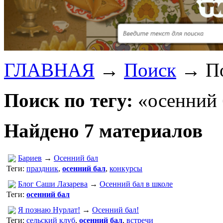
ГЛАВНАЯ
→
Поиск
→
П
Поиск по тегу:
«осенний 
Найдено 7 материалов
Бариев
→
Осенний бал
Теги:
праздник
,
осенний бал
,
конкурсы
Блог Саши Лазарева
→
Осенний бал в школе
Теги:
осенний бал
Я познаю Нурлат!
→
Осенний бал!
Теги:
сельский клуб
,
осенний бал
,
встречи