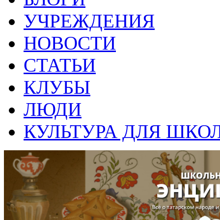
УЧРЕЖДЕНИЯ
НОВОСТИ
СТАТЬИ
КЛУБЫ
ЛЮДИ
КУЛЬТУРА ДЛЯ ШКО