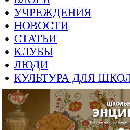
УЧРЕЖДЕНИЯ
НОВОСТИ
СТАТЬИ
КЛУБЫ
ЛЮДИ
КУЛЬТУРА ДЛЯ ШКО