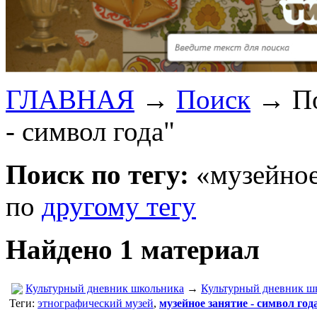
ГЛАВНАЯ
→
Поиск
→
П
- символ года"
Поиск по тегу:
«музейное 
по
другому тегу
Найдено 1 материал
Культурный дневник школьника
→
Культурный дневник ш
Теги:
этнографический музей
,
музейное занятие - символ год