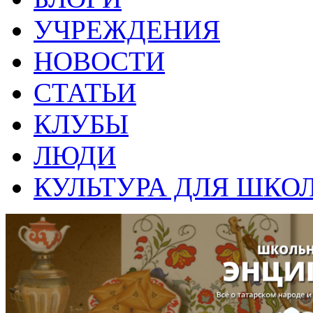
УЧРЕЖДЕНИЯ
НОВОСТИ
СТАТЬИ
КЛУБЫ
ЛЮДИ
КУЛЬТУРА ДЛЯ ШКО