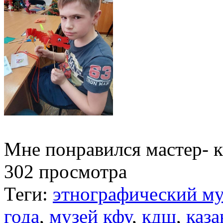
Мне понравился мастер- к
302 просмотра
Теги:
этнографический му
года
,
музей кфу
,
кдш
,
каз