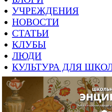
УЧРЕЖДЕНИЯ
НОВОСТИ
СТАТЬИ
КЛУБЫ
ЛЮДИ
КУЛЬТУРА ДЛЯ ШКО