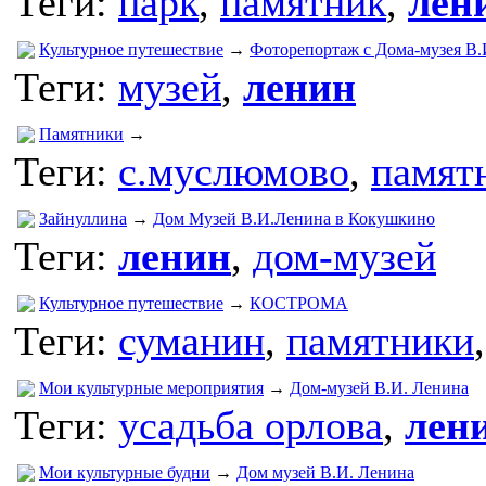
Теги:
парк
,
памятник
,
лен
Культурное путешествие
→
Фоторепортаж с Дома-музея В
Теги:
музей
,
ленин
Памятники
→
Теги:
с.муслюмово
,
памят
Зайнуллина
→
Дом Музей В.И.Ленина в Кокушкино
Теги:
ленин
,
дом-музей
Культурное путешествие
→
КОСТРОМА
Теги:
суманин
,
памятники
Мои культурные мероприятия
→
Дом-музей В.И. Ленина
Теги:
усадьба орлова
,
лен
Мои культурные будни
→
Дом музей В.И. Ленина