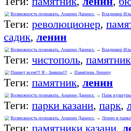
Теги:
памятник
,
ленин
,
бю
Возможность познавать. Ананин Даниил.
→
Владимир Иль
Теги:
революционер
,
памя
садик
,
ленин
Возможность познавать. Ананин Даниил.
→
Владимир Иль
Теги:
чистополь
,
памятник
Привет всем!!! Я - Замира!!!
→
Памятник Ленину
Теги:
памятник
,
ленин
Возможность познавать. Ананин Даниил.
→
Парк культур
Теги:
парки казани
,
парк
,
Возможность познавать. Ананин Даниил.
→
Ленин в парк
Теги:
памятники казани
,
л