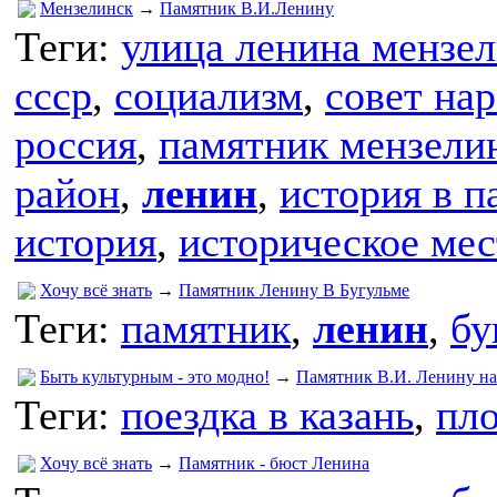
Мензелинск
→
Памятник В.И.Ленину
Теги:
улица ленина мензе
ссср
,
социализм
,
совет на
россия
,
памятник мензели
район
,
ленин
,
история в п
история
,
историческое мес
Хочу всё знать
→
Памятник Ленину В Бугульме
Теги:
памятник
,
ленин
,
бу
Быть культурным - это модно!
→
Памятник В.И. Ленину н
Теги:
поездка в казань
,
пл
Хочу всё знать
→
Памятник - бюст Ленина