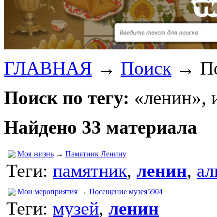
ГЛАВНАЯ
→
Поиск
→
П
Поиск по тегу:
«ленин», 
Найдено 33 материала
Моя жизнь
→
Памятник Ленину
Теги:
памятник
,
ленин
,
ал
Мои мероприятия
→
Посещение музея5904
Теги:
музей
,
ленин