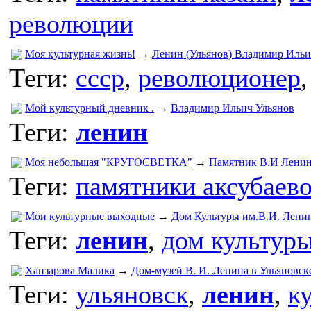
революции
Моя культурная жизнь!
→
Ленин (Ульянов) Владимир Иль
Теги:
ссср
,
революционер
Мой культурный дневник .
→
Владимир Ильич Ульянов
Теги:
ленин
Моя небольшая "КРУГОСВЕТКА"
→
Памятник В.И Лени
Теги:
памятники аксубаев
Мои культурные выходные
→
Дом Культуры им.В.И. Лени
Теги:
ленин
,
дом культур
Ханзарова Малика
→
Дом-музей В. И. Ленина в Ульяновск
Теги:
ульяновск
,
ленин
,
к