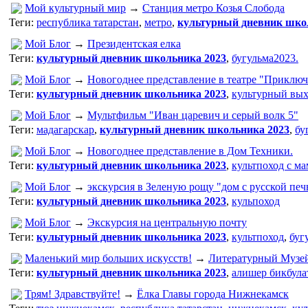
Мой культурный мир
→
Станция метро Козья Слобода
Теги:
республика татарстан
,
метро
,
культурный дневник шко
Мой Блог
→
Президентская елка
Теги:
культурный дневник школьника 2023
,
бугульма2023.
Мой Блог
→
Новогоднее представление в театре "Приключ
Теги:
культурный дневник школьника 2023
,
культурный вых
Мой Блог
→
Мультфильм "Иван царевич и серый волк 5"
Теги:
мадагарскар
,
культурный дневник школьника 2023
,
бу
Мой Блог
→
Новогоднее представление в Дом Техники.
Теги:
культурный дневник школьника 2023
,
культпоход с м
Мой Блог
→
экскурсия в Зеленую рощу "дом с русской пе
Теги:
культурный дневник школьника 2023
,
кульпоход
Мой Блог
→
Экскурсия на центральную почту
Теги:
культурный дневник школьника 2023
,
культпоход
,
буг
Маленький мир больших искусств!
→
Литературный Музей
Теги:
культурный дневник школьника 2023
,
алишер бикбула
Трям! Здравствуйте!
→
Ёлка Главы города Нижнекамск