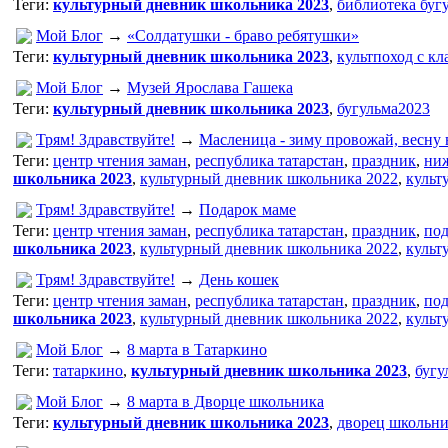
Теги:
культурный дневник школьника 2023
,
библиотека буг
Мой Блог
→
«Солдатушки - браво ребятушки»
Теги:
культурный дневник школьника 2023
,
культпоход с кл
Мой Блог
→
Музей Ярослава Гашека
Теги:
культурный дневник школьника 2023
,
бугульма2023
Трям! Здравствуйте!
→
Масленица - зиму провожай, весну 
Теги:
центр чтения заман
,
республика татарстан
,
праздник
,
ни
школьника 2023
,
культурный дневник школьника 2022
,
культ
Трям! Здравствуйте!
→
Подарок маме
Теги:
центр чтения заман
,
республика татарстан
,
праздник
,
под
школьника 2023
,
культурный дневник школьника 2022
,
культ
Трям! Здравствуйте!
→
День кошек
Теги:
центр чтения заман
,
республика татарстан
,
праздник
,
под
школьника 2023
,
культурный дневник школьника 2022
,
культ
Мой Блог
→
8 марта в Татаркино
Теги:
татаркино
,
культурный дневник школьника 2023
,
бугу
Мой Блог
→
8 марта в Дворце школьника
Теги:
культурный дневник школьника 2023
,
дворец школьн