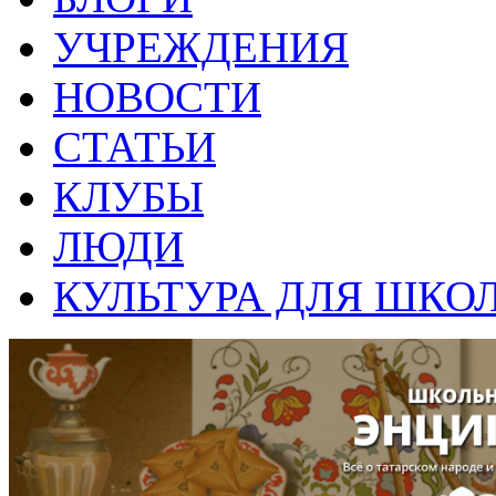
УЧРЕЖДЕНИЯ
НОВОСТИ
СТАТЬИ
КЛУБЫ
ЛЮДИ
КУЛЬТУРА ДЛЯ ШКО