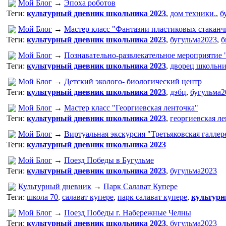
Мой Блог
→
Эпоха роботов
Теги:
культурный дневник школьника 2023
,
дом техники.
,
б
Мой Блог
→
Мастер класс "Фантазии пластиковых стаканч
Теги:
культурный дневник школьника 2023
,
бугульма2023
,
б
Мой Блог
→
Познавательно-развлекательное мероприятие
Теги:
культурный дневник школьника 2023
,
дворец школьн
Мой Блог
→
Детский эколого- биологический центр
Теги:
культурный дневник школьника 2023
,
дэбц
,
бугульма2
Мой Блог
→
Мастер класс "Георгиевская ленточка"
Теги:
культурный дневник школьника 2023
,
георгиевская л
Мой Блог
→
Виртуальная экскурсия "Третьяковская галлер
Теги:
культурный дневник школьника 2023
Мой Блог
→
Поезд Победы в Бугульме
Теги:
культурный дневник школьника 2023
,
бугульма2023
Культурный дневник
→
Парк Салават Купере
Теги:
школа 70
,
салават купере
,
парк салават купере
,
культурн
Мой Блог
→
Поезд Победы г. Набережные Челны
Теги:
культурный дневник школьника 2023
,
бугульма2023