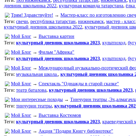
Теги:
тюз нижнекамск
,
республика татарстан
,
нижнекамск
,
кул
дневник школьника 2022
,
культурная команда татарстана
,
ёлка
Трям! Здравствуйте!
→
Мастер-класс по изготовлению све
Теги:
свечи
,
республика татарстан
,
нижнекамск
,
мастер - класс
культурный дневник школьника 2022
,
культурный дневник шк
Мой Блог
→
Выставка картин
Теги:
культурный дневник школьника 2023
,
культпоход
,
буг
Мой Блог
→
Фильм "Африка"
Теги:
культурный дневник школьника 2023
,
культпоход
,
буг
Мой Блог
→
Международный иузыкально-поэтический фе
Теги:
музыкальная школа.
,
культурный дневник школьника 
Мой Блог
→
Спектакль "Однажды в старой сказке"
Теги:
театр баталова
,
культурный дневник школьника 2023
,
Мои интересные походы
→
Тинчурин театры ,Эх,алмагачл
Теги:
тинчурин театры
,
культурный дневник школьника 202
Мой Блог
→
Выставка Костюмов
Теги:
культурный дневник школьника 2023
,
краеведческий м
Мой Блог
→
Акция "Подари Книгу библиотеке"