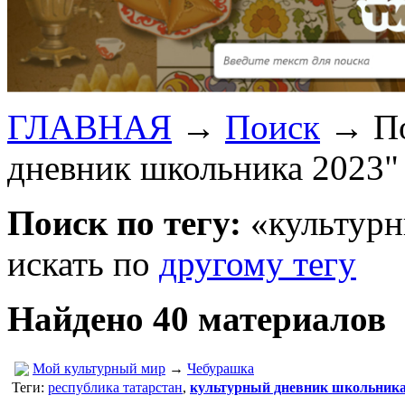
ГЛАВНАЯ
→
Поиск
→
П
дневник школьника 2023"
Поиск по тегу:
«культурн
искать по
другому тегу
Найдено 40 материалов
Мой культурный мир
→
Чебурашка
Теги:
республика татарстан
,
культурный дневник школьника