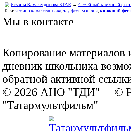
Ясмина Камалетдинова STAR
→
Семейный книжный фест
Теги:
ясмина камалетдинова
,
тау фест
,
манюня
,
книжный фест
Мы в контакте
Копирование материалов и
дневник школьника возмо
обратной активной ссылки
© 2026 АНО "ТДИ" © Р
"Татармультфильм"