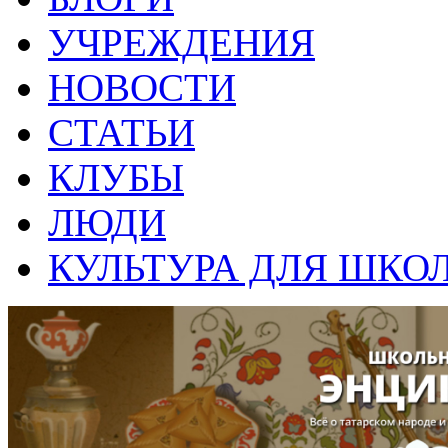
УЧРЕЖДЕНИЯ
НОВОСТИ
СТАТЬИ
КЛУБЫ
ЛЮДИ
КУЛЬТУРА ДЛЯ ШКО