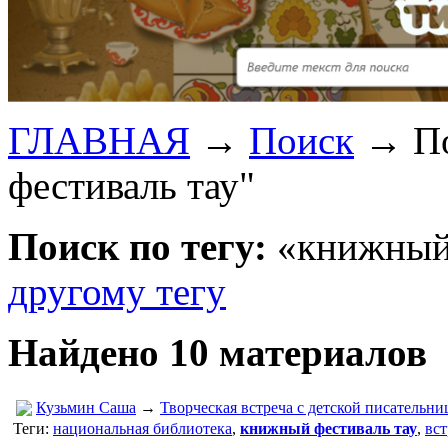
ГЛАВНАЯ
→
Поиск
→
П
фестиваль тау"
Поиск по тегу:
«книжный 
другому тегу
Найдено 10 материалов
Кузьмин Саша
→
Творческая встреча с детской писательн
Теги:
национальная библиотека
,
книжный фестиваль тау
,
вст