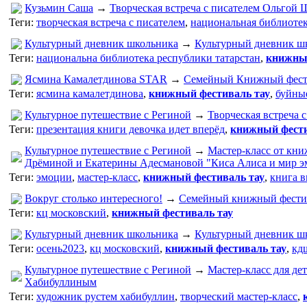
Кузьмин Саша
→
Творческая встреча с писателем Ольгой
Теги:
творческая встреча с писателем
,
национальная библиоте
Культурный дневник школьника
→
Культурный дневник ш
Теги:
национальна библиотека республики татарстан
,
книжный
Ясмина Камалетдинова STAR
→
Семейный Книжный фест
Теги:
ясмина камалетдинова
,
книжный фестиваль тау
,
буйны
Культурное путешествие с Региной
→
Творческая встреча 
Теги:
презентация книги девочка идет вперёд
,
книжный фести
Культурное путешествие с Региной
→
Мастер-класс от кни
Дрëминой и Екатерины Адесмановой "Киса Алиса и мир 
Теги:
эмоции
,
мастер-класс
,
книжный фестиваль тау
,
книга 
Вокруг столько интересного!
→
Семейный книжный фести
Теги:
кц московский
,
книжный фестиваль тау
Культурный дневник школьника
→
Культурный дневник ш
Теги:
осень2023
,
кц московский
,
книжный фестиваль тау
,
кд
Культурное путешествие с Региной
→
Мастер-класс для де
Хабибуллиным
Теги:
художник рустем хабибуллин
,
творческий мастер-класс
,