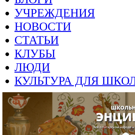
УЧРЕЖДЕНИЯ
НОВОСТИ
СТАТЬИ
КЛУБЫ
ЛЮДИ
КУЛЬТУРА ДЛЯ ШКО