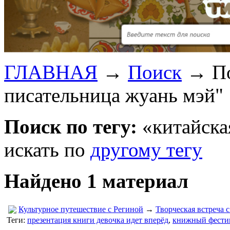
ГЛАВНАЯ
→
Поиск
→
П
писательница жуань мэй"
Поиск по тегу:
«китайска
искать по
другому тегу
Найдено 1 материал
Культурное путешествие с Региной
→
Творческая встреча 
Теги:
презентация книги девочка идет вперёд
,
книжный фестив