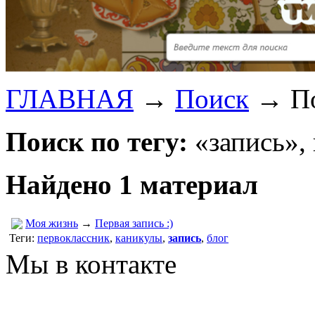
ГЛАВНАЯ
→
Поиск
→
П
Поиск по тегу:
«запись»,
Найдено 1 материал
Моя жизнь
→
Первая запись :)
Теги:
первоклассник
,
каникулы
,
запись
,
блог
Мы в контакте