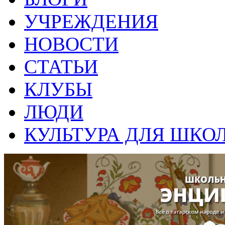
УЧРЕЖДЕНИЯ
НОВОСТИ
СТАТЬИ
КЛУБЫ
ЛЮДИ
КУЛЬТУРА ДЛЯ ШКО