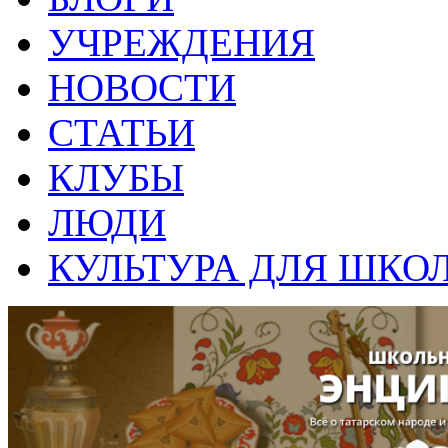
УЧРЕЖДЕНИЯ
НОВОСТИ
СТАТЬИ
КЛУБЫ
ЛЮДИ
КУЛЬТУРА ДЛЯ ШКО