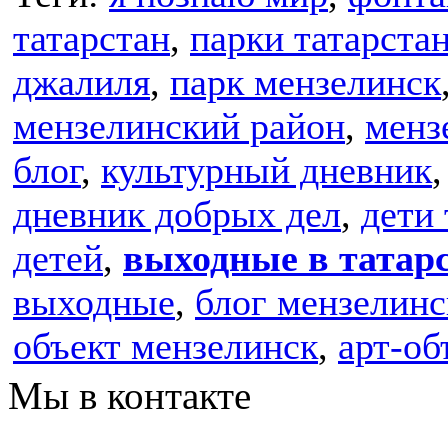
татарстан
,
парки татарста
джалиля
,
парк мензелинск
мензелинский район
,
менз
блог
,
культурный дневник
дневник добрых дел
,
дети 
детей
,
выходные в татар
выходные
,
блог мензелинс
объект мензелинск
,
арт-об
Мы в контакте