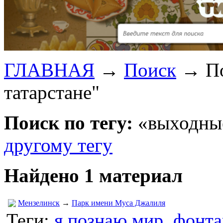
ГЛАВНАЯ
→
Поиск
→
П
татарстане"
Поиск по тегу:
«выходные 
другому тегу
Найдено 1 материал
Мензелинск
→
Парк имени Муса Джалиля
Теги:
я познаю мир
,
фонта