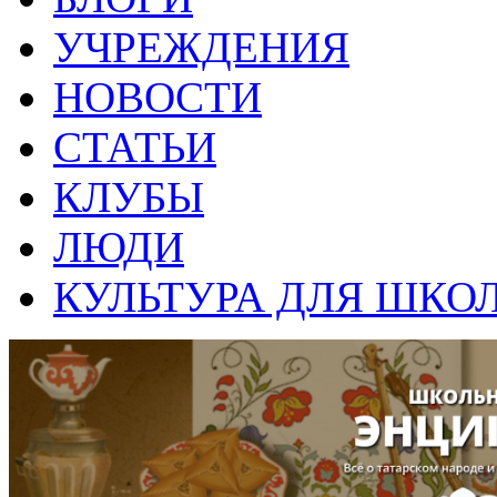
УЧРЕЖДЕНИЯ
НОВОСТИ
СТАТЬИ
КЛУБЫ
ЛЮДИ
КУЛЬТУРА ДЛЯ ШКО