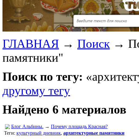
ГЛАВНАЯ
→
Поиск
→
П
памятники"
Поиск по тегу:
«архитект
другому тегу
Найдено 6 материалов
Блог Альбины.
→
Почему площадь Красная?
Теги:
культурный дневник
,
архитектурные памятники