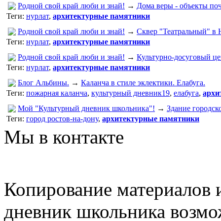
Родной свой край люби и знай!
→
Дома веры - объекты по
Теги:
нурлат
,
архитектурные памятники
Родной свой край люби и знай!
→
Сквер "Театральный" в 
Теги:
нурлат
,
архитектурные памятники
Родной свой край люби и знай!
→
Культурно-досуговый це
Теги:
нурлат
,
архитектурные памятники
Блог Альбины.
→
Каланча в стиле эклектики. Елабуга.
Теги:
пожарная каланча
,
культурный дневник19
,
елабуга
,
архи
Мой "Культурный дневник школьника"!
→
Здание городск
Теги:
город ростов-на-дону
,
архитектурные памятники
Мы в контакте
Копирование материалов и
дневник школьника возмо