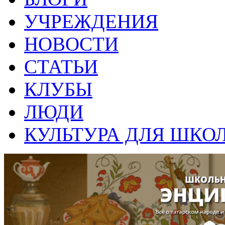
УЧРЕЖДЕНИЯ
НОВОСТИ
СТАТЬИ
КЛУБЫ
ЛЮДИ
КУЛЬТУРА ДЛЯ ШКО