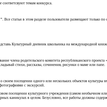
е соответсвуют темам конкурса.
ы"
. Все статьи в этом разделе пользователи размещают только по
редставь Культурный дневник школьника на международной книж
звание члена родительского комитета республиканского проекта
адывай стихи, рассказы, сочинения, рисунки о маме или папе.
 о своем посещении одного или нескольких объектов культуры в
фотографиями с экскурсий.
разовом посещении культурного учреждения (самом необычном ил
турных каникулах в целом. Безусловно, все работы должны сод