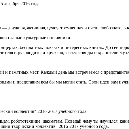
5 декабря 2016 года.
а — дружная, активная, целеустремленная и очень любознательн
аши сланые культурные наставники.
нцертах, бесплатных показах и интересных книгах. До сей поры
чителя и руководители кружков, экскурсоводы и хранители муз
й и памятных мест. Каждый день мы встречаемся с представите
слыми и представим кем бы мы могли стать. Свои идеи вам нужн
еский коллектив" 2016-2017 учебного года.
цам, робототехнике, шахматам. Поведай чему ты научился, каких
чший творческий коллектив" 2016-2017 учебного года.