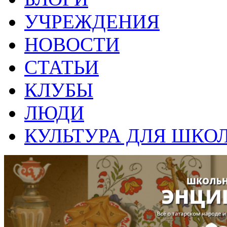
УЧРЕЖДЕНИЯ
НОВОСТИ
СТАТЬИ
КЛУБЫ
ЛЮДИ
КУЛЬТУРА ДЛЯ ШКО