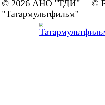
© 2026 АНО "ТДИ" © Р
"Татармультфильм"