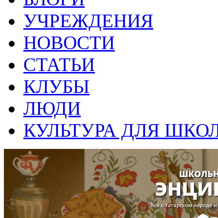
УЧРЕЖДЕНИЯ
НОВОСТИ
СТАТЬИ
КЛУБЫ
ЛЮДИ
КУЛЬТУРА ДЛЯ ШКО