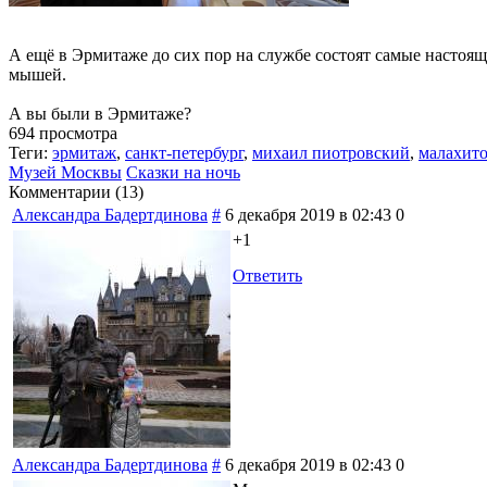
А ещё в Эрмитаже до сих пор на службе состоят самые настоящи
мышей.
А вы были в Эрмитаже?
694 просмотра
Теги:
эрмитаж
,
санкт-петербург
,
михаил пиотровский
,
малахито
Музей Москвы
Сказки на ночь
Комментарии (
13
)
Александра Бадертдинова
#
6 декабря 2019 в 02:43
0
+1
Ответить
Александра Бадертдинова
#
6 декабря 2019 в 02:43
0