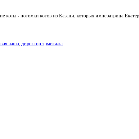
е коты - потомки котов из Казани, которых императрица Екатери
вая чаша
,
директор эрмитажа