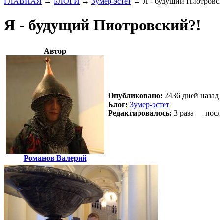
ГЛАВНАЯ
→
БЛОГИ
→
Зумер-эстет
→
Я - будущий Пиотровс
Я - будущий Пиотровский?!
Автор
Опубликовано:
2436 дней назад 
Блог:
Зумер-эстет
Редактировалось:
3 раза — посл
Романов Валерий