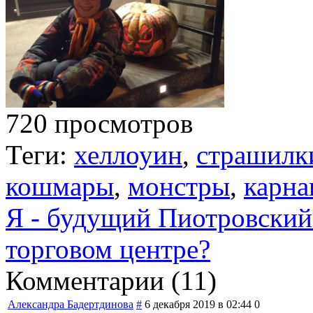
720 просмотров
Теги:
хеллоуин
,
страшилк
кошмары
,
монстры
,
карна
Я - будущий Пиотровский
торговом центре?
Комментарии (
11
)
Александра Бадертдинова
#
6 декабря 2019 в 02:44
0