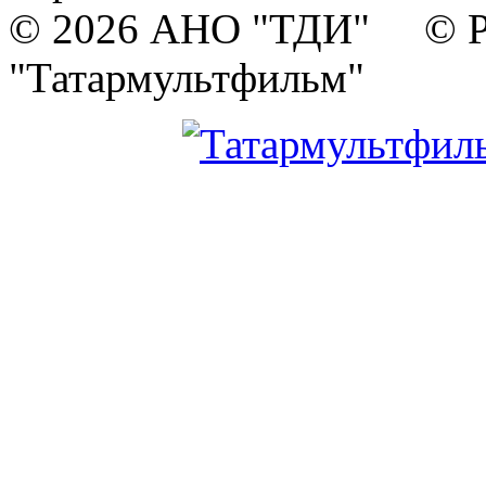
© 2026 АНО "ТДИ" © Р
"Татармультфильм"