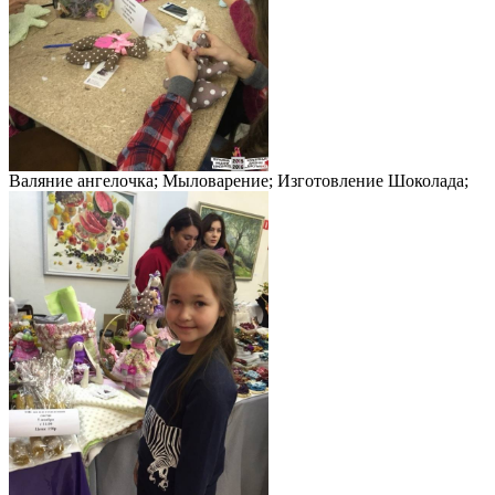
Валяние ангелочка; Мыловарение; Изготовление Шоколада;