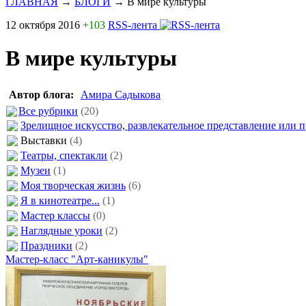
ГЛАВНАЯ
→
БЛОГИ
→
В мире культуры
12 октября 2016
+103
RSS-лента
В мире культуры
Автор блога:
Амира Садыкова
Все рубрики
(20)
Зрелищное искусство, развлекательное представление или п
Выставки
(4)
Театры, спектакли
(2)
Музеи
(1)
Моя творческая жизнь
(6)
Я в кинотеатре...
(1)
Мастер классы
(0)
Наглядные уроки
(2)
Праздники
(2)
Мастер-класс "Арт-каникулы"