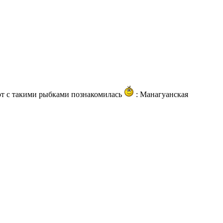
от с такими рыбками познакомилась
: Манагуанская