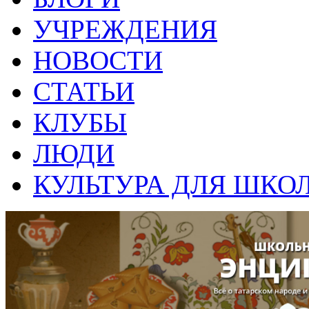
УЧРЕЖДЕНИЯ
НОВОСТИ
СТАТЬИ
КЛУБЫ
ЛЮДИ
КУЛЬТУРА ДЛЯ ШКО