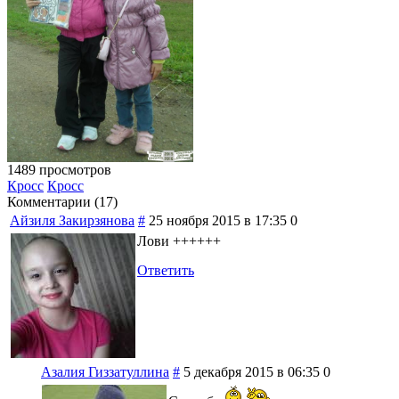
1489 просмотров
Кросс
Кросс
Комментарии (
17
)
Айзиля Закирзянова
#
25 ноября 2015 в 17:35
0
Лови ++++++
Ответить
Азалия Гиззатуллина
#
5 декабря 2015 в 06:35
0