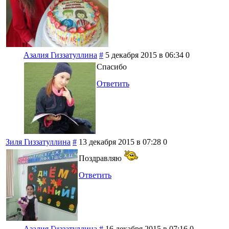
Азалия Гиззатуллина
#
5 декабря 2015 в 06:34
0
Спасибо
Ответить
Зиля Гиззатуллина
#
13 декабря 2015 в 07:28
0
Поздравляю
Ответить
Азалия Гиззатуллина
#
16 декабря 2015 в 07:16
0