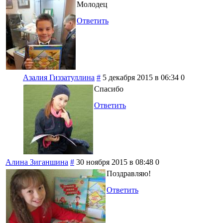
Молодец
Ответить
Азалия Гиззатуллина
#
5 декабря 2015 в 06:34
0
Спасибо
Ответить
Алина Зиганшина
#
30 ноября 2015 в 08:48
0
Поздравляю!
Ответить