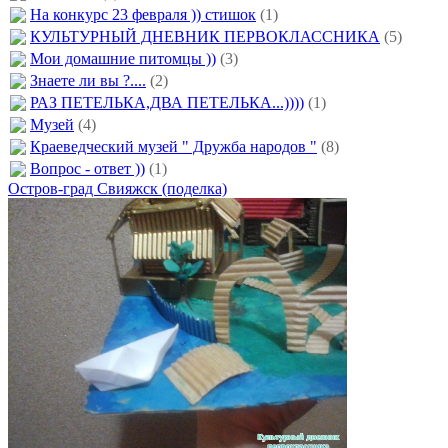
На конкурс 23 февраля )) стишок
(1)
КУЛЬТУРНЫЙ ДНЕВНИК ПЕРВОКЛАССНИКА
(5)
Мои домашние питомцы ))
(3)
Знаете ли вы ?....
(2)
РАЗ ПЕТЕЛЬКА,ДВА ПЕТЕЛЬКА...))))
(1)
Музей
(4)
Краеведческий музей " Дружба народов "
(8)
Вопрос - ответ ))
(1)
Остров-град Свияжск (поделка)