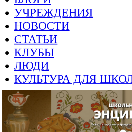
УЧРЕЖДЕНИЯ
НОВОСТИ
СТАТЬИ
КЛУБЫ
ЛЮДИ
КУЛЬТУРА ДЛЯ ШКО