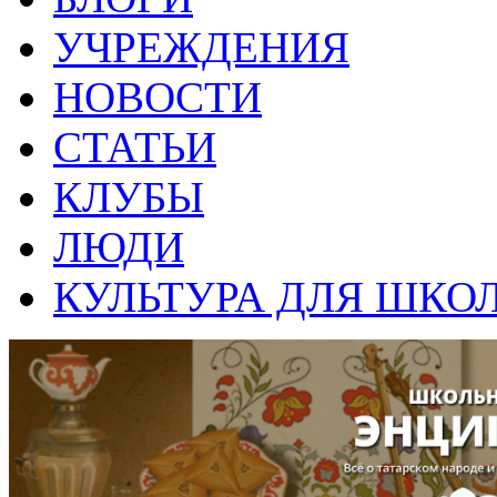
УЧРЕЖДЕНИЯ
НОВОСТИ
СТАТЬИ
КЛУБЫ
ЛЮДИ
КУЛЬТУРА ДЛЯ ШКО