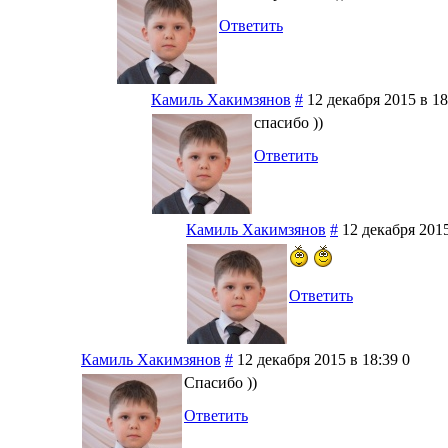
Ответить
Камиль Хакимзянов
#
12 декабря 2015 в 18
спасибо ))
Ответить
Камиль Хакимзянов
#
12 декабря 2015
Ответить
Камиль Хакимзянов
#
12 декабря 2015 в 18:39
0
Спасибо ))
Ответить