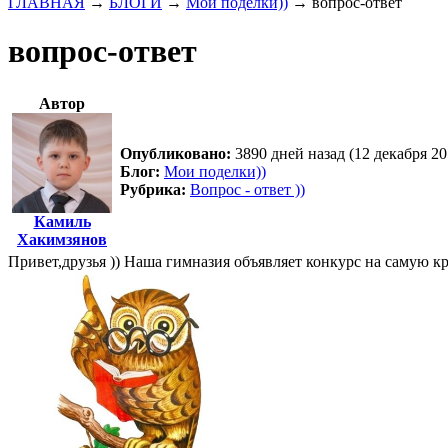
ГЛАВНАЯ
→
БЛОГИ
→
Мои поделки))
→
вопрос-ответ
вопрос-ответ
Автор
Опубликовано:
3890 дней назад (12 декабря 20
Блог:
Мои поделки))
Рубрика:
Вопрос - ответ ))
Камиль
Хакимзянов
Привет,друзья )) Наша гимназия объявляет конкурс на самую 