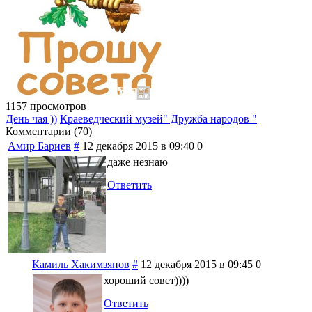
1157 просмотров
День чая ))
Краеведческий музей" Дружба народов "
Комментарии (
70
)
Амир Бариев
#
12 декабря 2015 в 09:40
0
даже незнаю
Ответить
Камиль Хакимзянов
#
12 декабря 2015 в 09:45
0
хороший совет))))
Ответить