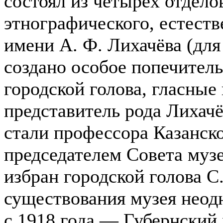
состоял из четырёх отдело
этнографического, естест
имени А. Ф. Лихачёва (дл
создано особое попечитель
городской голова, гласные
представитель рода Лихач
стали профессора Казанско
председателем Совета музе
избран городской голова С.
существования музея неодн
с 1918 года — Губернский 