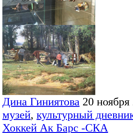
Дина Гиниятова
20 ноября
музей
,
культурный дневни
Хоккей Ак Барс -СКА