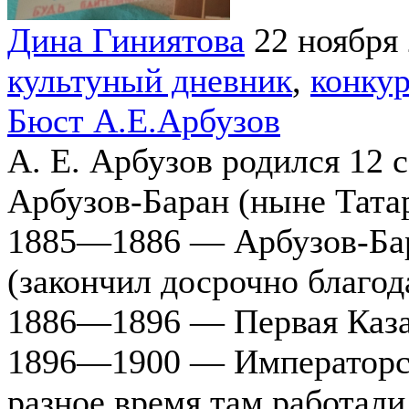
Дина Гиниятова
22 ноября
культуный дневник
,
конку
Бюст А.Е.Арбузов
А. Е. Арбузов родился 12 с
Арбузов-Баран (ныне Тата
1885—1886 — Арбузов-Бар
(закончил досрочно благо
1886—1896 — Первая Каза
1896—1900 — Императорск
разное время там работали