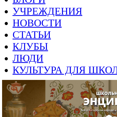
УЧРЕЖДЕНИЯ
НОВОСТИ
СТАТЬИ
КЛУБЫ
ЛЮДИ
КУЛЬТУРА ДЛЯ ШКО