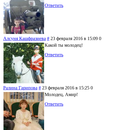
Ответить
Алсуня Кашфразиева
#
23 февраля 2016 в 15:09
0
Какой ты молодец!
Ответить
Ралина Гарипова
#
23 февраля 2016 в 15:25
0
Молодец, Амир!
Ответить