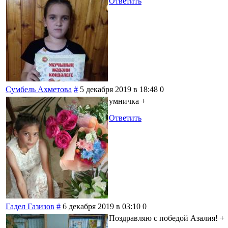
Ответить
Сумбель Ахметова
#
5 декабря 2019 в 18:48
0
умничка +
Ответить
Гадел Газизов
#
6 декабря 2019 в 03:10
0
Поздравляю с победой Азалия! +