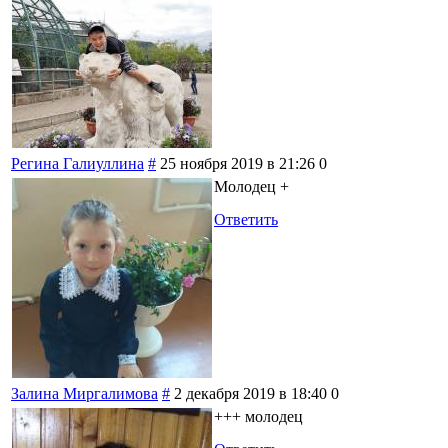
Регина Галиуллина
#
25 ноября 2019 в 21:26
0
Молодец +
Ответить
Залина Миргалимова
#
2 декабря 2019 в 18:40
0
+++ молодец