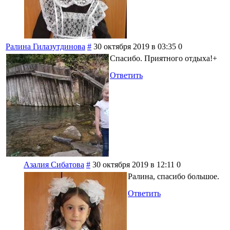
Ралина Гилазутдинова
#
30 октября 2019 в 03:35
0
Спасибо. Приятного отдыха!+
Ответить
Азалия Сибатова
#
30 октября 2019 в 12:11
0
Ралина, спасибо большое.
Ответить