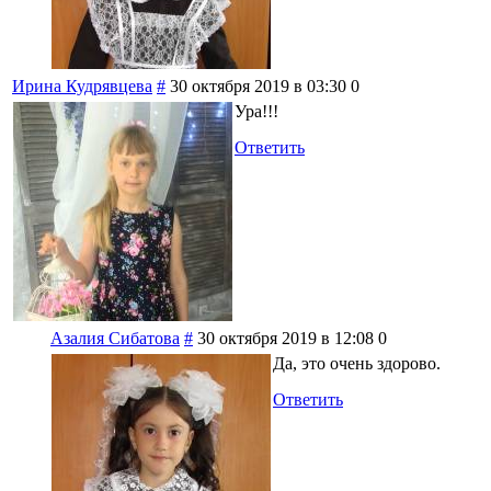
Ирина Кудрявцева
#
30 октября 2019 в 03:30
0
Ура!!!
Ответить
Азалия Сибатова
#
30 октября 2019 в 12:08
0
Да, это очень здорово.
Ответить