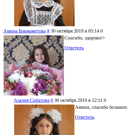
Амина Бикмаметова
#
30 октября 2019 в 05:14
0
Спасибо, здорово!+
Ответить
Азалия Сибатова
#
30 октября 2019 в 12:11
0
Амина, спасибо большое.
Ответить