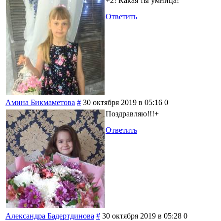
+2! Какая ты умница!
Ответить
Амина Бикмаметова
#
30 октября 2019 в 05:16
0
Поздравляю!!!+
Ответить
Александра Бадертдинова
#
30 октября 2019 в 05:28
0