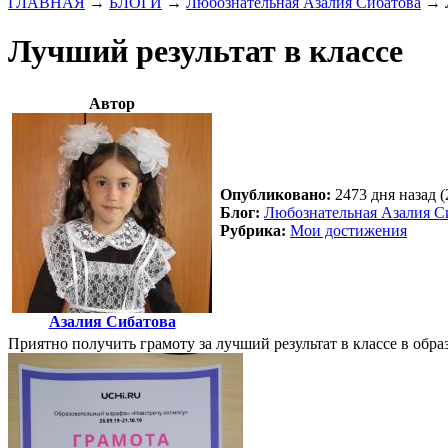
ГЛАВНАЯ
→
БЛОГИ
→
Любознательная Азалия Сибатова
→
Лучший результат в классе
Автор
Опубликовано:
2473 дня назад (
Блог:
Любознательная Азалия С
Рубрика:
Мои достижения
Азалия Сибатова
Приятно получить грамоту за лучший результат в классе в обра