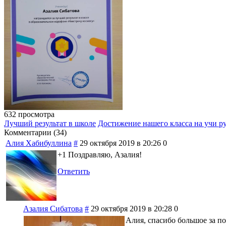
632 просмотра
Лучший результат в школе
Достижение нашего класса на учи р
Комментарии (
34
)
Алия Хабибуллина
#
29 октября 2019 в 20:26
0
+1 Поздравляю, Азалия!
Ответить
Азалия Сибатова
#
29 октября 2019 в 20:28
0
Алия, спасибо большое за п