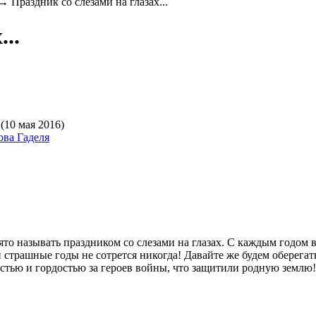
→
Праздник со слезами на глазах...
..
(10 мая 2016)
ова Гаделя
о называть праздником со слезами на глазах. С каждым годом в
и страшные годы не сотрется никогда! Давайте же будем оберега
стью и гордостью за героев войны, что защитили родную землю!