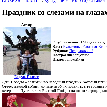
ГЛАВНАЯ
→
БЛОГИ
→
Культурные блоги от Егорова Гаделя
Праздник со слезами на глазах.
Автор
Опубликовано:
3740 дней назад 
Блог:
Культурные блоги от Егор
Рубрика:
Поздравляю!!!
Настроение:
грустное
Играет:
спокойная
Гадель Егоров
День Победы – великий, всенародный праздник, который принят
Отечественной войны, но память об их подвигах в те грозные 
ветеранов! Пусть салют Великой Победы наполнит сердца радо