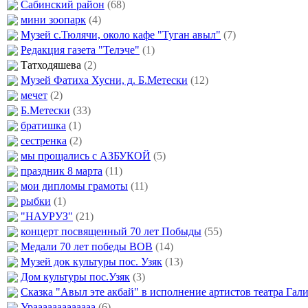
Сабинский район
(68)
мини зоопарк
(4)
Музей с.Тюлячи, около кафе "Туган авыл"
(7)
Редакция газета "Телэче"
(1)
Татходяшева
(2)
Музей Фатиха Хусни, д. Б.Метески
(12)
мечет
(2)
Б.Метески
(33)
братишка
(1)
сестренка
(2)
мы прощались с АЗБУКОЙ
(5)
праздник 8 марта
(11)
мои дипломы грамоты
(11)
рыбки
(1)
"НАУРУЗ"
(21)
концерт посвященный 70 лет Побыды
(55)
Медали 70 лет победы ВОВ
(14)
Музей док культуры пос. Узяк
(13)
Дом культуры пос.Узяк
(3)
Сказка "Авыл эте акбай" в исполнение артистов театра Гал
Урааааааааааааа
(6)