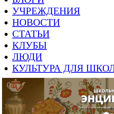
УЧРЕЖДЕНИЯ
НОВОСТИ
СТАТЬИ
КЛУБЫ
ЛЮДИ
КУЛЬТУРА ДЛЯ ШКО