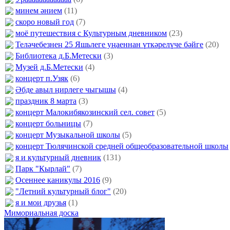
минем әнием
(11)
скоро новый год
(7)
моё путешествия с Культурным дневником
(23)
Теләчебезнең 25 Яшьлеге уңаеннан үткәрелүче бәйге
(20)
Библиотека д.Б.Метески
(3)
Музей д.Б.Метески
(4)
концерт п.Узяк
(6)
Әбде авыл ңирлеге чыгышы
(4)
праздник 8 марта
(3)
концерт Малокибякозинский сел. совет
(5)
концерт больницы
(7)
концерт Музыкальной школы
(5)
концерт Тюлячинской средней общеобразовательной школы
я и культурный дневник
(131)
Парк "Кырлай"
(7)
Осеннее каникулы 2016
(9)
"Летний культурный блог"
(20)
я и мои друзья
(1)
Мимориальная доска