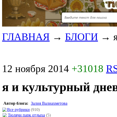
ГЛАВНАЯ
→
БЛОГИ
→
12 ноября 2014
+31018
RS
я и культурный дне
Автор блога:
Залия Валиахметова
Все рубрики
(910)
Тюлячи парк отдыха
(5)