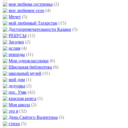
моя любима сестренка
(2)
мое любимое село
(4)
Мечет
(5)
мой любимый Татарстан
(15)
Достопремечательности Казани
(5)
РЕБУСЫ
(12)
Загадки
(2)
ислам
(4)
рекорды
(11)
Мои одноклассники
(6)
Школьная библиотека
(6)
школьный музей
(11)
мой дом
(1)
дедушка
(2)
пос. Узяк
(42)
красная книга
(1)
Моя школа
(2)
это я
(32)
День Святого Валентина
(5)
стихи
(5)