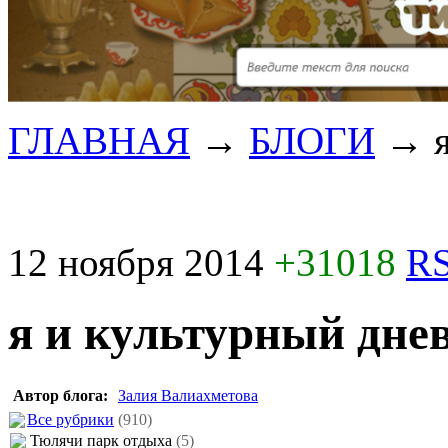
ГЛАВНАЯ
→
БЛОГИ
→
12 ноября 2014
+31018
RS
я и культурный дне
Автор блога:
Залия Валиахметова
Все рубрики
(910)
Тюлячи парк отдыха
(5)