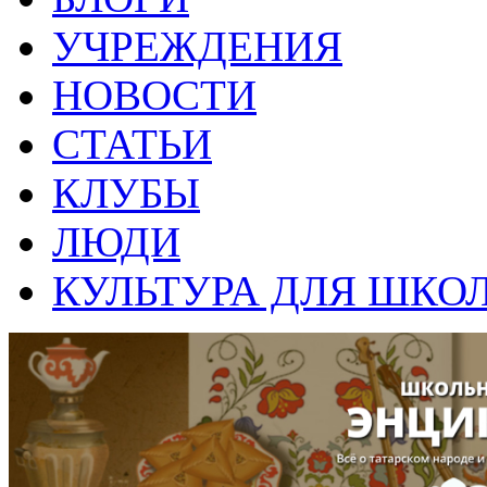
УЧРЕЖДЕНИЯ
НОВОСТИ
СТАТЬИ
КЛУБЫ
ЛЮДИ
КУЛЬТУРА ДЛЯ ШКО