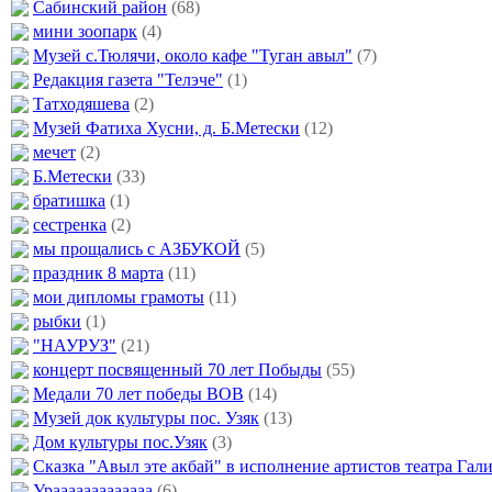
Сабинский район
(68)
мини зоопарк
(4)
Музей с.Тюлячи, около кафе "Туган авыл"
(7)
Редакция газета "Телэче"
(1)
Татходяшева
(2)
Музей Фатиха Хусни, д. Б.Метески
(12)
мечет
(2)
Б.Метески
(33)
братишка
(1)
сестренка
(2)
мы прощались с АЗБУКОЙ
(5)
праздник 8 марта
(11)
мои дипломы грамоты
(11)
рыбки
(1)
"НАУРУЗ"
(21)
концерт посвященный 70 лет Побыды
(55)
Медали 70 лет победы ВОВ
(14)
Музей док культуры пос. Узяк
(13)
Дом культуры пос.Узяк
(3)
Сказка "Авыл эте акбай" в исполнение артистов театра Гал
Урааааааааааааа
(6)