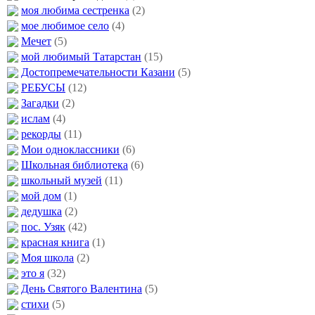
моя любима сестренка
(2)
мое любимое село
(4)
Мечет
(5)
мой любимый Татарстан
(15)
Достопремечательности Казани
(5)
РЕБУСЫ
(12)
Загадки
(2)
ислам
(4)
рекорды
(11)
Мои одноклассники
(6)
Школьная библиотека
(6)
школьный музей
(11)
мой дом
(1)
дедушка
(2)
пос. Узяк
(42)
красная книга
(1)
Моя школа
(2)
это я
(32)
День Святого Валентина
(5)
стихи
(5)