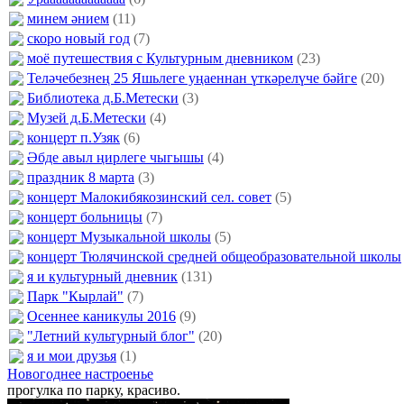
минем әнием
(11)
скоро новый год
(7)
моё путешествия с Культурным дневником
(23)
Теләчебезнең 25 Яшьлеге уңаеннан үткәрелүче бәйге
(20)
Библиотека д.Б.Метески
(3)
Музей д.Б.Метески
(4)
концерт п.Узяк
(6)
Әбде авыл ңирлеге чыгышы
(4)
праздник 8 марта
(3)
концерт Малокибякозинский сел. совет
(5)
концерт больницы
(7)
концерт Музыкальной школы
(5)
концерт Тюлячинской средней общеобразовательной школы
я и культурный дневник
(131)
Парк "Кырлай"
(7)
Осеннее каникулы 2016
(9)
"Летний культурный блог"
(20)
я и мои друзья
(1)
Новогоднее настроенье
прогулка по парку, красиво.