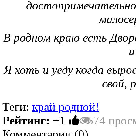
достопримечательнос
милосе
В родном краю есть Двор
и
Я хоть и уеду когда выро
свой, 
Теги:
край родной!
Рейтинг:
+1
674 прос
Комментарии (
0
)