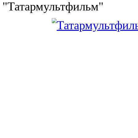
"Татармультфильм"