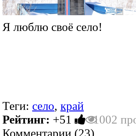
Я люблю своё село!
Теги:
село
,
край
Рейтинг:
+51
1002 пр
Комментарии (
23
)