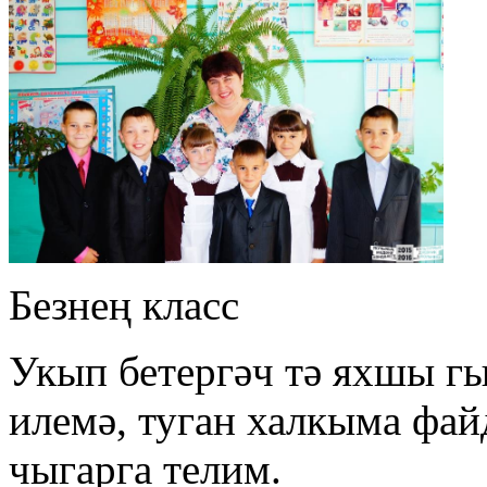
Безнең класс
Укып бетергәч тә яхшы гы
илемә, туган халкыма фай
чыгарга телим.