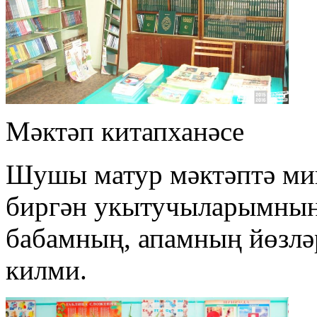
Мәктәп китапханәсе
Шушы матур мәктәптә м
биргән укытучыларымның
бабамның, апамның йөзлә
килми.