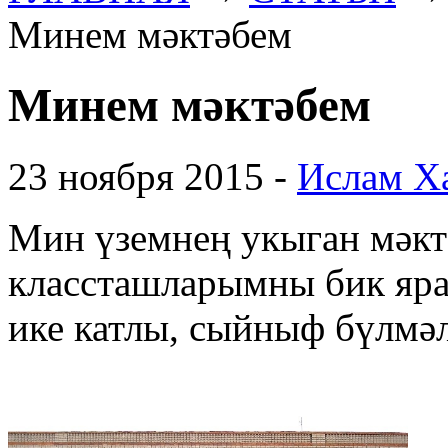
Минем мәктәбем
Минем мәктәбем
23 ноября 2015 -
Ислам Х
Мин үземнең укыган мәк
классташларымны бик яр
ике катлы, сыйныф бүлмәл