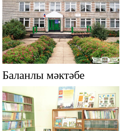
Баланлы мәктәбе