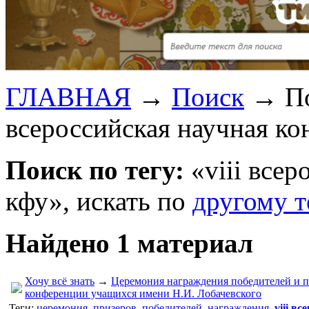
ГЛАВНАЯ
→
Поиск
→
По
всероссийская научная ко
Поиск по тегу:
«viii всер
кфу», искать по
другому т
Найдено 1 материал
Хочу всё знать
→
Церемония награждения победителей и п
конференции учащихся имени Н.И. Лобачевского
Теги:
церемония
,
призеров
,
победителей
,
награждения
,
viii в