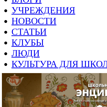
УЧРЕЖДЕНИЯ
НОВОСТИ
СТАТЬИ
КЛУБЫ
ЛЮДИ
КУЛЬТУРА ДЛЯ ШКО