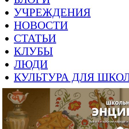
УЧРЕЖДЕНИЯ
НОВОСТИ
СТАТЬИ
КЛУБЫ
ЛЮДИ
КУЛЬТУРА ДЛЯ ШКО