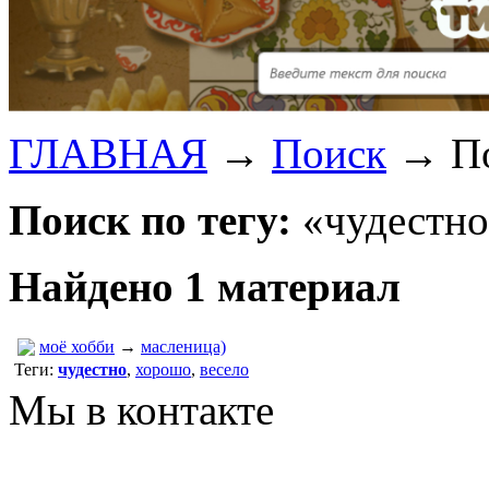
ГЛАВНАЯ
→
Поиск
→
П
Поиск по тегу:
«чудестно
Найдено 1 материал
моё хобби
→
масленица)
Теги:
чудестно
,
хорошо
,
весело
Мы в контакте