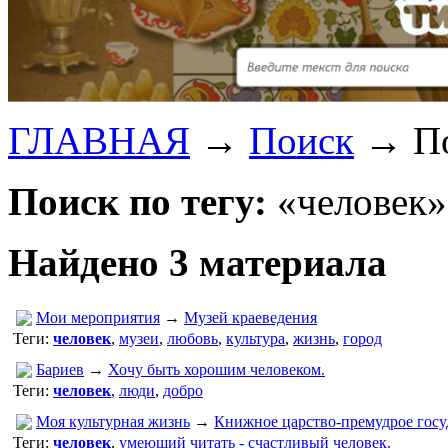
ГЛАВНАЯ
→
Поиск
→
П
Поиск по тегу:
«человек»
Найдено 3 материала
Мои мероприятия
→
Музей краеведения
Теги:
человек
,
музеи
,
любовь
,
культура
,
жизнь
,
город
Бариев
→
Хочу быть хорошим человеком.
Теги:
человек
,
люди
,
добро
Моя культурная жизнь
→
Книжное царство-премудрое госу
Теги:
человек
,
умеющий читать - счастливый человек.