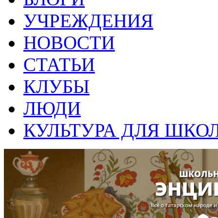
УЧРЕЖДЕНИЯ
НОВОСТИ
СТАТЬИ
КЛУБЫ
ЛЮДИ
КУЛЬТУРА ДЛЯ ШКО