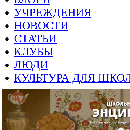
УЧРЕЖДЕНИЯ
НОВОСТИ
СТАТЬИ
КЛУБЫ
ЛЮДИ
КУЛЬТУРА ДЛЯ ШКО