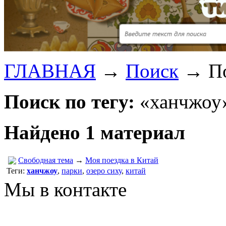
ГЛАВНАЯ
→
Поиск
→
П
Поиск по тегу:
«ханчжоу»
Найдено 1 материал
Свободная тема
→
Моя поездка в Китай
Теги:
ханчжоу
,
парки
,
озеро сиху
,
китай
Мы в контакте