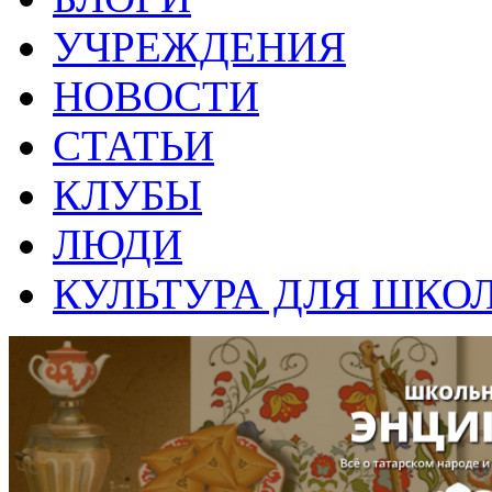
УЧРЕЖДЕНИЯ
НОВОСТИ
СТАТЬИ
КЛУБЫ
ЛЮДИ
КУЛЬТУРА ДЛЯ ШКО