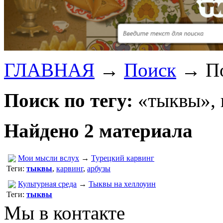
ГЛАВНАЯ
→
Поиск
→
П
Поиск по тегу:
«тыквы», 
Найдено 2 материала
Мои мысли вслух
→
Турецкий карвинг
Теги:
тыквы
,
карвинг
,
арбузы
Культурная среда
→
Тыквы на хеллоуин
Теги:
тыквы
Мы в контакте