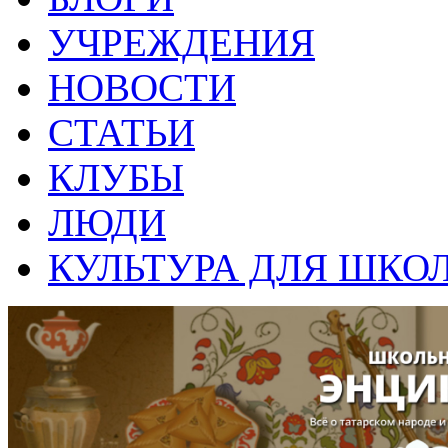
УЧРЕЖДЕНИЯ
НОВОСТИ
СТАТЬИ
КЛУБЫ
ЛЮДИ
КУЛЬТУРА ДЛЯ ШКО