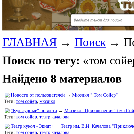
ГЛАВНАЯ
→
Поиск
→
П
Поиск по тегу:
«том сойе
Найдено 8 материалов
Новости от пользователей
→
Мюзикл " Том Сойер"
Теги:
том сойер
,
мюзикл
"Культурные" новости
→
Мюзикл "Приключения Тома Сойе
Теги:
том сойер
,
театр качалова
Театр кукол «Экият»
→
Театр им. В.И. Качалова "Приключ
Теги:
том сойер
,
театр качалова