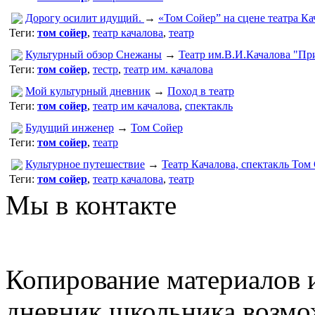
Дорогу осилит идущий.
→
«Том Сойер” на сцене театра Ка
Теги:
том сойер
,
театр качалова
,
театр
Культурный обзор Снежаны
→
Театр им.В.И.Качалова "Пр
Теги:
том сойер
,
тестр
,
театр им. качалова
Мой культурный дневник
→
Поход в театр
Теги:
том сойер
,
театр им качалова
,
спектакль
Будущий инженер
→
Том Сойер
Теги:
том сойер
,
театр
Культурное путешествие
→
Театр Качалова, спектакль Том
Теги:
том сойер
,
театр качалова
,
театр
Мы в контакте
Копирование материалов и
дневник школьника возмо