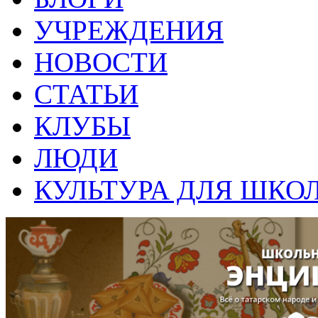
УЧРЕЖДЕНИЯ
НОВОСТИ
СТАТЬИ
КЛУБЫ
ЛЮДИ
КУЛЬТУРА ДЛЯ ШКО