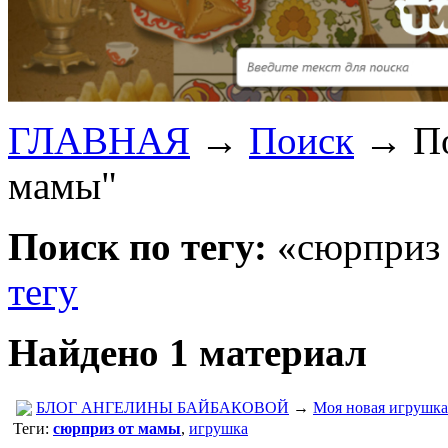
ГЛАВНАЯ
→
Поиск
→
П
мамы"
Поиск по тегу:
«сюрприз 
тегу
Найдено 1 материал
БЛОГ АНГЕЛИНЫ БАЙБАКОВОЙ
→
Моя новая игрушка
Теги:
сюрприз от мамы
,
игрушка