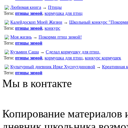
Любимая книга
→
Птицы
Теги:
птицы зимой
,
кормушка для птиц
Калейдоскоп Моей Жизни
→
Школьный конкурс "Покорми
Теги:
птицы зимой
,
конкурс
Моя жизнь
→
Покорми птиц зимой!
Теги:
птицы зимой
Кузьмин Саша
→
Сделал кормушку для птиц.
Теги:
птицы зимой
,
кормушка для птиц
,
конкурс кормушек
Культурный дневник Ирке Хуснутдиновой
→
Креативная 
Теги:
птицы зимой
Мы в контакте
Копирование материалов и
дневник школьника возмо