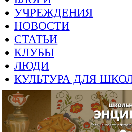
УЧРЕЖДЕНИЯ
НОВОСТИ
СТАТЬИ
КЛУБЫ
ЛЮДИ
КУЛЬТУРА ДЛЯ ШКО