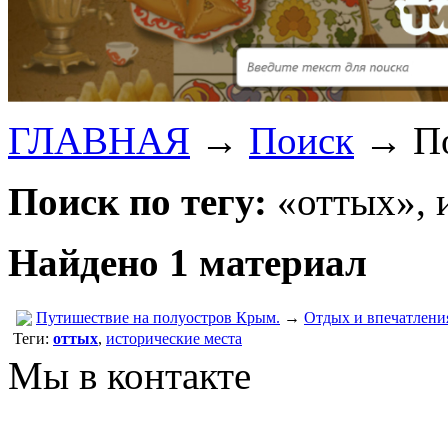
ГЛАВНАЯ
→
Поиск
→
П
Поиск по тегу:
«оттых», 
Найдено 1 материал
Путишествие на полуостров Крым.
→
Отдых и впечатлени
Теги:
оттых
,
исторические места
Мы в контакте