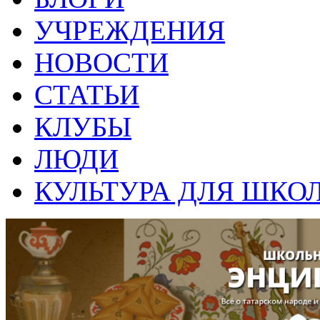
УЧРЕЖДЕНИЯ
НОВОСТИ
СТАТЬИ
КЛУБЫ
ЛЮДИ
КУЛЬТУРА ДЛЯ ШКО