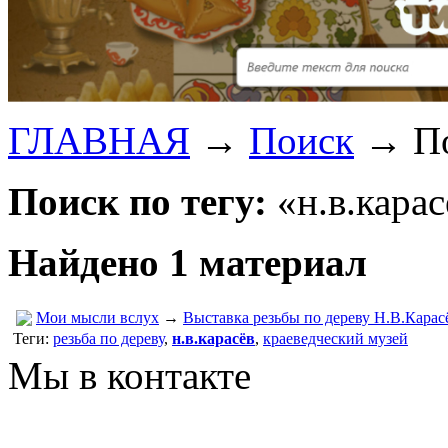
ГЛАВНАЯ
→
Поиск
→
По
Поиск по тегу:
«н.в.карас
Найдено 1 материал
Мои мысли вслух
→
Выставка резьбы по дереву Н.В.Карас
Теги:
резьба по дереву
,
н.в.карасёв
,
краеведческий музей
Мы в контакте