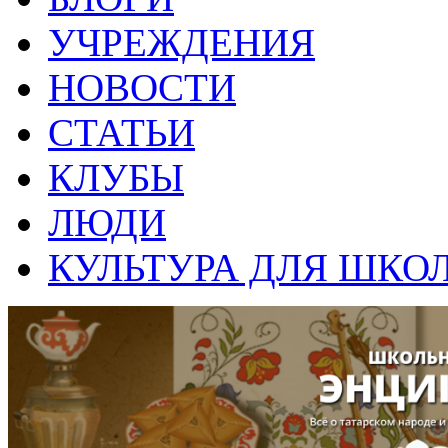
УЧРЕЖДЕНИЯ
НОВОСТИ
СТАТЬИ
КЛУБЫ
ЛЮДИ
КУЛЬТУРА ДЛЯ ШКО