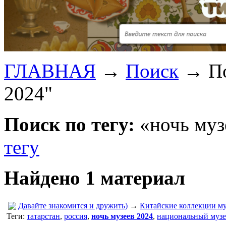
ГЛАВНАЯ
→
Поиск
→
П
2024"
Поиск по тегу:
«ночь муз
тегу
Найдено 1 материал
Давайте знакомится и дружить)
→
Китайские коллекции му
Теги:
татарстан
,
россия
,
ночь музеев 2024
,
национальный музе